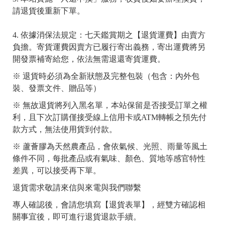
請退貨後重新下單。
裝
4. 依據消保法規定：七天鑑賞期之【退貨運費】由賣方
負擔。寄貨運費因賣方已履行寄出義務，寄出運費將另
開發票補寄給您，依法無需退還寄貨運費。
※ 退貨時必須為全新狀態及完整包裝（包含：內外包
裝、發票文件、贈品等）
※ 無故退貨將列入黑名單，本站保留是否接受訂單之權
利，且下次訂購僅接受線上信用卡或ATM轉帳之預先付
款方式，無法使用貨到付款。
※ 蘆薈膠為天然農產品，會依氣候、光照、雨量等風土
條件不同，每批產品或有氣味、顏色、質地等感官特性
差異
，
可以接受再下單。
退貨需求敬請來信與
來電與我們聯繫
專人確認後，會請您填寫【退貨表單】，經雙方確認相
關事宜後，即可進行退貨退款手續。