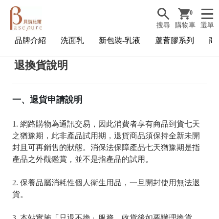
0
搜尋
購物車
選單
品牌介紹
洗面乳
新包裝-乳液
蘆薈膠系列
商
退換貨說明
一、退貨申請說明
1. 網路購物為通訊交易，因此消費者享有商品到貨七天
之猶豫期，此非產品試用期，退貨商品須保持全新未開
封且可再銷售的狀態。消保法保障產品七天猶豫期是指
產品之外觀鑑賞，並不是指產品的試用。
2. 保養品屬消耗性個人衛生用品，一旦開封使用無法退
貨。
3. 本站實施「只退不換」服務，收貨後如要辦理換貨，