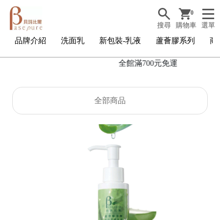
0
搜尋
購物車
選單
品牌介紹
洗面乳
新包裝-乳液
蘆薈膠系列
商
全館滿700元免運
全部商品