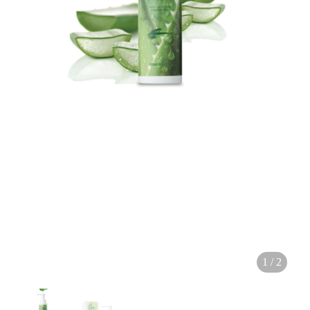
裝
1
/
2