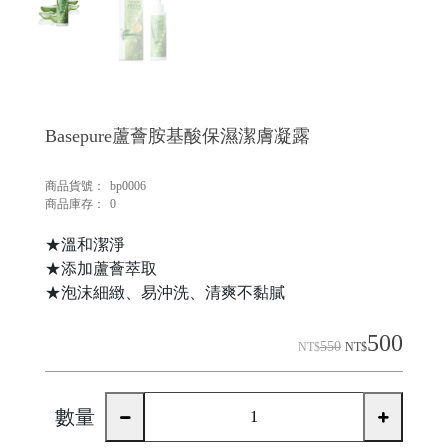
Basepure蘆薈胺基酸保濕潔膚凝露
商品貨號：
bp0006
商品庫存：
0
★溫和潔淨
★添加蘆薈萃取
★泡沫細緻、易沖洗、清爽不黏膩
500
550
NT$
NT$
數量