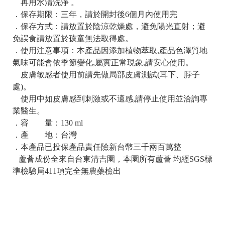
再用水清洗淨 。
．保存期限：三年，請於開封後6個月內使用完
．保存方式：
請放置於陰涼乾燥處，避免陽光直射；避
免誤食請放置於孩童無法取得處。
．使用注意事項：本產品因添加植物萃取,產品色澤質地
氣味可能會依季節變化,屬實正常現象,請安心使用。
皮膚敏感者使用前請先做局部皮膚測試(耳下、脖子
處)。
使用中如皮膚感到刺激或不適感,請停止使用並洽詢專
業醫生。
．容 量：130 ml
．產 地：台灣
．本產品已投保產品責任險新台幣三千兩百萬整
蘆薈成份全來自台東清吉園，本園所有蘆薈 均經SGS標
準檢驗局411項完全無農藥檢出